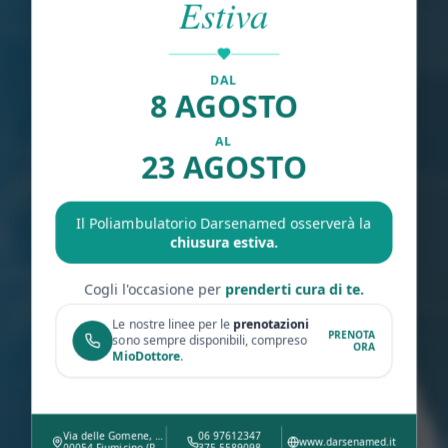
Estiva
DAL
8 AGOSTO
AL
23 AGOSTO
Il Poliambulatorio Darsenamed osserverà la
chiusura estiva.
Cogli l'occasione per
prenderti cura di te.
Le nostre linee per le
prenotazioni
PRENOTA
sono sempre disponibili, compreso
ORA
MioDottore
.
Via delle Gomene, 13/15
06 97612347
www.darsenamed.it